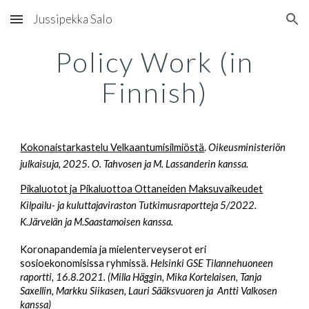
Jussipekka Salo
Skip to main content
Skip to navigation
Policy Work (in
Finnish)
Kokonaistarkastelu Velkaantumisilmiöstä
.
Oikeusministeriön
julkaisuja, 2025.
O. Tahvosen ja M. Lassanderin kanssa.
Pikaluotot ja Pikaluottoa Ottaneiden Maksuvaikeudet
Kilpailu- ja kuluttajaviraston Tutkimusraportteja 5/2022.
K.Järvelän ja M.Saastamoisen kanssa.
Koronapandemia ja mielenterveyserot eri
sosioekonomisissa ryhmissä.
Helsinki GSE Tilannehuoneen
raportti, 16.8.2021. (Milla Häggin, Mika Kortelaisen, Tanja
Saxellin, Markku Siikasen, Lauri Sääksvuoren ja Antti Valkosen
kanssa)